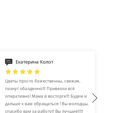
Екатерина Колот
Цветы просто божественны, свежие,
С
пахнут обалденно!!! Привезли всё
и
оперативно! Мама в восторге!!! Будем и
р
дальше к вам обращаться ! Вы молодцы,
д
спасибо вам за работу!! Вы лучшие!!!!!
н