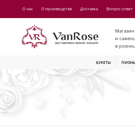
О нас
О производстве
Доставка
Вопрос-ответ
Магазин
и сажен
в розни
БУКЕТЫ
ПИОН