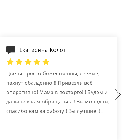
Екатерина Колот
Цветы просто божественны, свежие,
С
пахнут обалденно!!! Привезли всё
и
оперативно! Мама в восторге!!! Будем и
р
дальше к вам обращаться ! Вы молодцы,
д
спасибо вам за работу!! Вы лучшие!!!!!
н
о
н
п