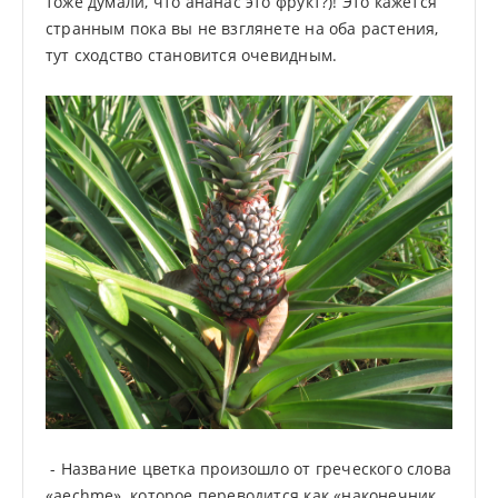
тоже думали, что ананас это фрукт?)! Это кажется
странным пока вы не взглянете на оба растения,
тут сходство становится очевидным.
- Название цветка произошло от греческого слова
«aechme», которое переводится как «наконечник