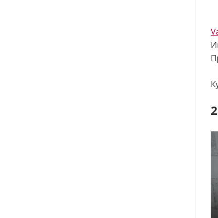
V
И
П
К
2