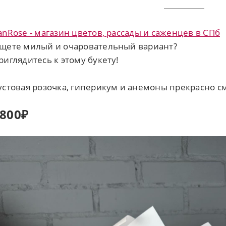
anRose - магазин цветов, рассады и саженцев в СПб
щете милый и очаровательный вариант?
риглядитесь к этому букету!
устовая розочка, гиперикум и анемоны прекрасно см
800₽