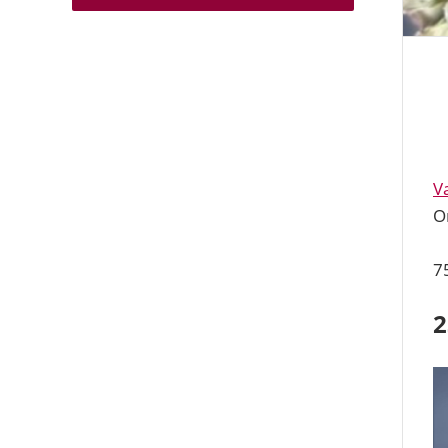
V
О
7
2