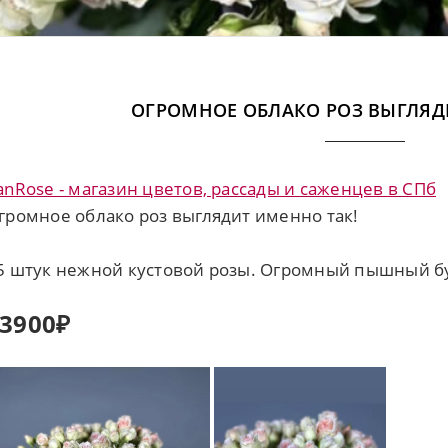
ОГРОМНОЕ ОБЛАКО РОЗ ВЫГЛЯД
anRose - магазин цветов, рассады и саженцев в СПб
громное облако роз выглядит именно так!
5 штук нежной кустовой розы. Огромный пышный бук
3900₽