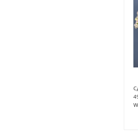
С
4
W