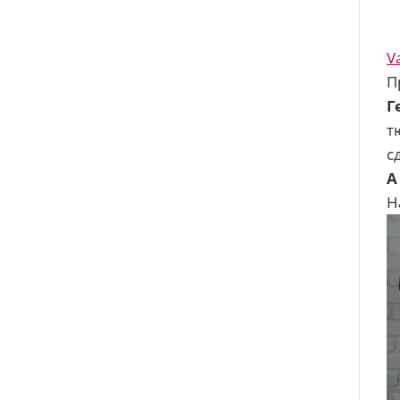
V
П
Г
т
с
А
Н