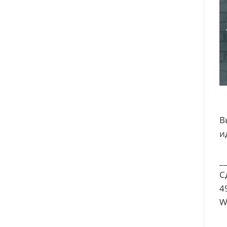
В
и
_
С
4
W