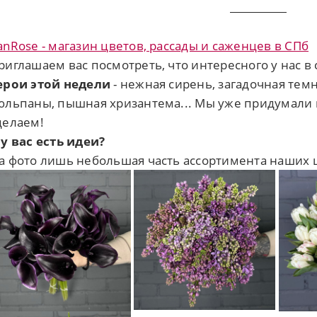
anRose - магазин цветов, рассады и саженцев в СПб
риглашаем вас посмотреть, что интересного у нас в
ерои этой недели
- нежная сирень, загадочная тем
юльпаны, пышная хризантема... Мы уже придумали 
делаем!
 у вас есть идеи?
а фото лишь небольшая часть ассортимента наших 