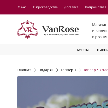
О нас
О производстве
Доставка
Вопрос-ответ
Магазин
и сажен
в розни
БУКЕТЫ
ПИОН
Главная
Подарки
Топперы
Топпер " Счас