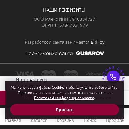
НАШИ РЕКВИЗИТЫ
ООО Илекс ИНН 7810334727
ОГРН 1157847031979
ВКонтакте
Разработкой сайта занимается
Bidi.by
ОБРАТНАЯ СВЯЗ
Почта
Итоговая цена:
4 960 руб.
Мы используем файлы Cookie, чтобы улучшить работу сайта.
Продолжая пользоваться сайтом, вы соглашаетесь с
Купить
Политикой конфиденциальности
В один клик

.
Принять
0
Главная
Каталог
Корзина
Поиск
Профиль