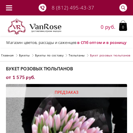
8 (812) 495-43-37
0 руб.
0
Магазин цветов, рассады и саженцев
в СПб
оптом и в розницу
Главная
Букеты
Букеты по составу
Тюльпаны
Букет розовых тюльпанов
БУКЕТ РОЗОВЫХ ТЮЛЬПАНОВ
от 1 575 руб.
ПРЕДЗАКАЗ