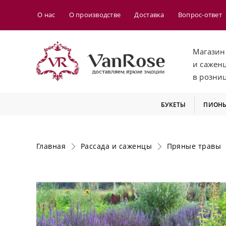
О нас
О производстве
Доставка
Вопрос-ответ
Магазин
и сажен
в розни
БУКЕТЫ
ПИОН
Главная
Рассада и саженцы
Пряные травы