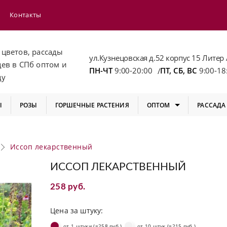
Контакты
 цветов, рассады
ул.Кузнецовская д.52 корпус 15 Литер 
цев
в СПб
оптом и
ПН-ЧТ
9:00-20:00
ПТ, СБ, ВС
9:00-18
/
цу
Ы
РОЗЫ
ГОРШЕЧНЫЕ РАСТЕНИЯ
ОПТОМ
РАССАДА
Иссоп лекарственный
ИССОП ЛЕКАРСТВЕННЫЙ
258 руб.
Цена за штуку:
от 1 штуки (=258 руб.)
от 10 штук (=215 руб.)