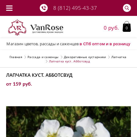
8 (812) 495-43-37
0 руб.
0
Магазин цветов, рассады и саженцев
в СПб
оптом и в розницу
Главная
Рассада и саженцы
Декоративные кустарники
Лапчатка
Лапчатка куст. Абботсвуд
ЛАПЧАТКА КУСТ. АББОТСВУД
от 159 руб.