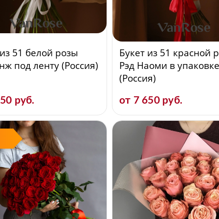
 из 51 белой розы
Букет из 51 красной 
нж под ленту (Россия)
Рэд Наоми в упаковк
(Россия)
350 руб.
от 7 650 руб.