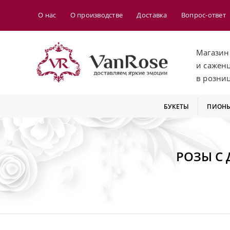
О нас
О производстве
Доставка
Вопрос-ответ
Магазин
и сажен
в розни
БУКЕТЫ
ПИОН
РОЗЫ С 