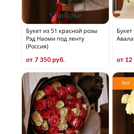
Букет из 51 красной розы
Букет
Рэд Наоми под ленту
Авала
(Россия)
от 7 350 руб.
от 12
Хит