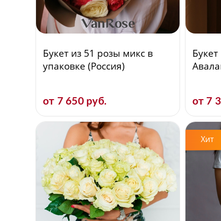
Букет из 51 розы микс в
Букет
упаковке (Россия)
Авала
от 7 650 руб.
от 7 
Хит